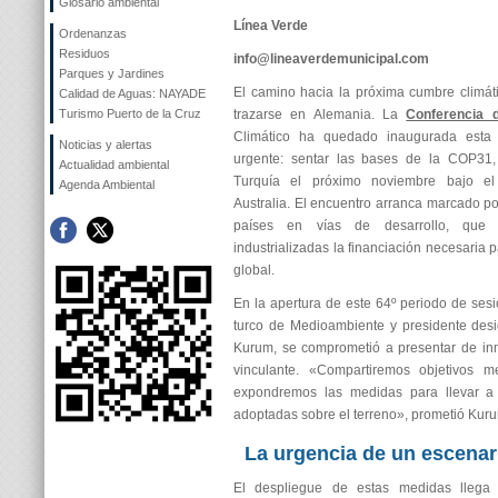
Glosario ambiental
Línea Verde
Ordenanzas
Residuos
info@lineaverdemunicipal.com
Parques y Jardines
El camino hacia la próxima cumbre climá
Calidad de Aguas: NAYADE
Turismo Puerto de la Cruz
trazarse en Alemania. La
Conferencia 
Climático ha quedado inaugurada est
Noticias y alertas
urgente: sentar las bases de la COP31,
Actualidad ambiental
Turquía el próximo noviembre bajo el
Agenda Ambiental
Australia. El encuentro arranca marcado po
países en vías de desarrollo, que 
industrializadas la financiación necesaria 
global.
En la apertura de este 64º periodo de sesi
turco de Medioambiente y presidente des
Kurum, se comprometió a presentar de in
vinculante. «Compartiremos objetivos me
expondremos las medidas para llevar a l
adoptadas sobre el terreno», prometió Kuru
La urgencia de un escenari
El despliegue de estas medidas llega 