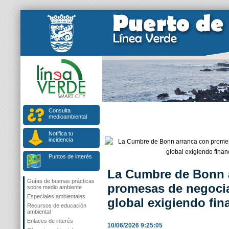
Consulta
medioambiental
Notifica tu
incidencia
Puntos de interés
La Cumbre de Bonn 
Guías de buenas prácticas
promesas de negocia
sobre medio ambiente
Especiales ambientales
global exigiendo fin
Recursos de educación
ambiental
Enlaces de interés
10/06/2026 9:25:05