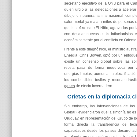
secretario ejecutivo de la ONU para el Cam
quien urgió a las delegaciones a acelerar l
dibujó un panorama internacional comple
calor mortal ya mata a miles de personas 
que los efectos de El Niño, agravados por l
con desatar nuevas crisis inflacionistas
económicamente por el conflicto en Oriente
Frente a este diagnóstico, el ministro aust
Energía, Chris Bowen, optó por un enfoqu
existe un consenso global sobre las so
receta pasa de forma inequívoca por a
energías limpias, aumentar la electrificaci
los combustibles fósiles y recortar drás
gases
de efecto invernadero.
Grietas en la diplomacia c
Sin embargo, las intervenciones de los
Global» evidenciaron que la sintonía no es
Uruguay, en representación del Grupo de l
forma directa la transferencia de tec
capacidades desde los países desarrollad
«profunda preocupación» por las trabas b