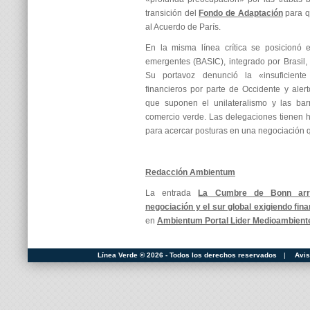
transición del
Fondo de Adaptación
para q
al Acuerdo de París.
En la misma línea crítica se posicionó 
emergentes (BASIC), integrado por Brasil, 
Su portavoz denunció la «insuficiente
financieros por parte de Occidente y aler
que suponen el unilateralismo y las barr
comercio verde. Las delegaciones tienen h
para acercar posturas en una negociación 
Redacción Ambientum
La entrada
La Cumbre de Bonn arr
negociación y el sur global exigiendo fin
en
Ambientum Portal Lider Medioambient
Línea Verde ® 2026 - Todos los derechos reservados
|
Avis