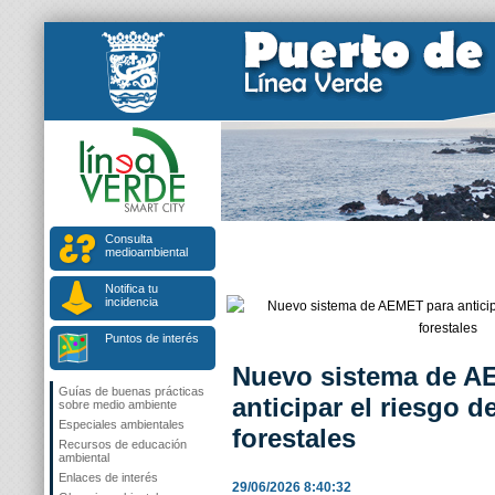
Consulta
medioambiental
Notifica tu
incidencia
Puntos de interés
Nuevo sistema de A
Guías de buenas prácticas
anticipar el riesgo d
sobre medio ambiente
Especiales ambientales
forestales
Recursos de educación
ambiental
Enlaces de interés
29/06/2026 8:40:32