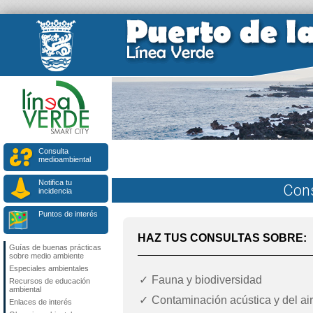
Consulta
medioambiental
Notifica tu
Con
incidencia
Puntos de interés
HAZ TUS CONSULTAS SOBRE:
Guías de buenas prácticas
sobre medio ambiente
Especiales ambientales
Fauna y biodiversidad
Recursos de educación
ambiental
Contaminación acústica y del ai
Enlaces de interés