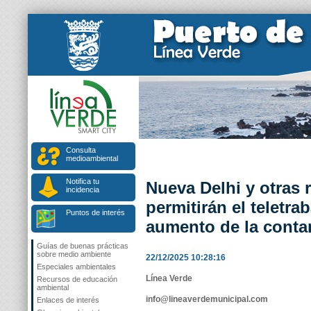
Consulta
medioambiental
Notifica tu
Nueva Delhi y otras 
incidencia
permitirán el teletrab
Puntos de interés
aumento de la cont
Guías de buenas prácticas
sobre medio ambiente
22/12/2025 10:28:16
Especiales ambientales
Línea Verde
Recursos de educación
ambiental
info@lineaverdemunicipal.com
Enlaces de interés