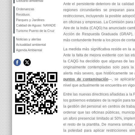
Glosario ambiental
Ante el persistente deterioro de la calidad
Ordenanzas
regiones circundantes se preparan para
Residuos
restricciones, incluyendo la posible adopció
Parques y Jardines
en oficinas y empresas. La Comisión para l
Calidad de Aguas: NAYADE
Aire de la India (CAQG) ha anunciado camb
Turismo Puerto de la Cruz
Acción de Respuesta Graduada (GRAP), 
Noticias y alertas
más contundente frente a los picos de cont
Actualidad ambiental
La medida más significativa reside en la an
Agenda Ambiental
Ante la falta de mejora evidente con las et
la CAQG ha decidido que algunas de las l
originalmente contempladas solo para la
alerta más severo, que históricamente se 
puntos de contaminación
—, se aplicará
nivel que actualmente se encuentra en vigor 
Entre las nuevas directrices añadidas a la 
los gobiernos estatales de la región para t
la gestión del personal en centros de trab
ordenar que las oficinas públicas, munici
un aforo presencial limitado al 50%, imple
el resto de la plantilla. De manera similar
la potestad para aplicar restricciones s