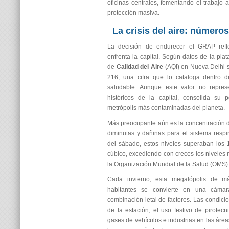
oficinas centrales, fomentando el trabajo
protección masiva.
La crisis del aire: número
La decisión de endurecer el GRAP reflej
enfrenta la capital. Según datos de la plat
de
Calidad del Aire
(AQI) en Nueva Delhi s
216, una cifra que lo cataloga dentro d
saludable. Aunque este valor no repres
históricos de la capital, consolida su
metrópolis más contaminadas del planeta.
Más preocupante aún es la concentración d
diminutas y dañinas para el sistema respi
del sábado, estos niveles superaban los
cúbico, excediendo con creces los nivele
la Organización Mundial de la Salud (OMS)
Cada invierno, esta megalópolis de má
habitantes se convierte en una cám
combinación letal de factores. Las condici
de la estación, el uso festivo de pirotecn
gases de vehículos e industrias en las áre