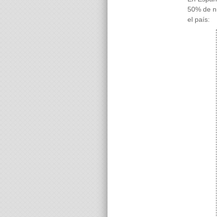
50% de nu
el país: