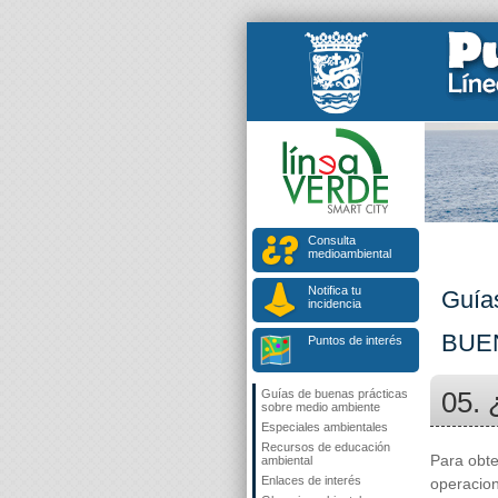
Consulta
medioambiental
Notifica tu
Guía
incidencia
BUE
Puntos de interés
05. 
Guías de buenas prácticas
sobre medio ambiente
Especiales ambientales
Recursos de educación
Para obte
ambiental
Enlaces de interés
operacion