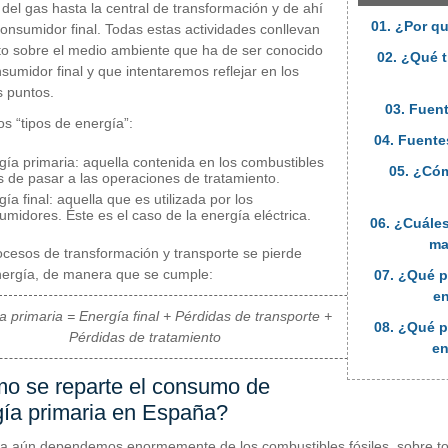
 del gas hasta la central de transformación y de ahí
01. ¿Por qu
consumidor final. Todas estas actividades conllevan
o sobre el medio ambiente que ha de ser conocido
02. ¿Qué t
nsumidor final y que intentaremos reflejar en los
s puntos.
03. Fuen
os “tipos de energía”:
04. Fuente
gía primaria: aquella contenida en los combustibles
05. ¿Cóm
s de pasar a las operaciones de tratamiento.
ía final: aquella que es utilizada por los
umidores. Éste es el caso de la energía eléctrica.
06. ¿Cuále
ma
ocesos de transformación y transporte se pierde
ergía, de manera que se cumple:
07. ¿Qué p
en
a primaria = Energía final + Pérdidas de transporte +
08. ¿Qué p
Pérdidas de tratamiento
en
o se reparte el consumo de
gía primaria en España?
 aún dependemos enormemente de los combustibles fósiles, sobre tod