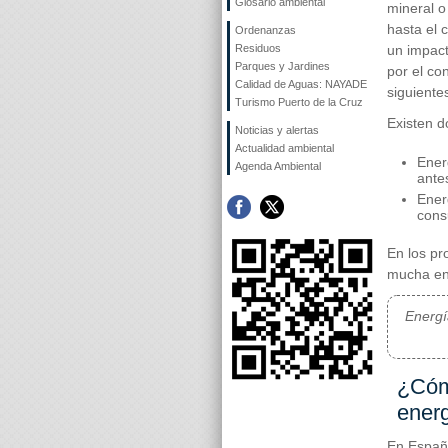
Glosario ambiental
mineral o
hasta el 
Ordenanzas
Residuos
un impact
Parques y Jardines
por el co
Calidad de Aguas: NAYADE
siguiente
Turismo Puerto de la Cruz
Existen d
Noticias y alertas
Actualidad ambiental
Ener
Agenda Ambiental
ante
Energ
cons
En los pr
mucha en
Energí
¿Cóm
ener
En España