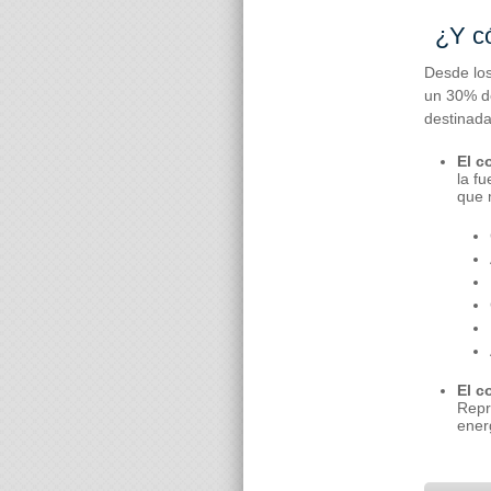
¿Y c
Desde los
un 30% de
destinada
El c
la f
que 
El c
Repr
ener