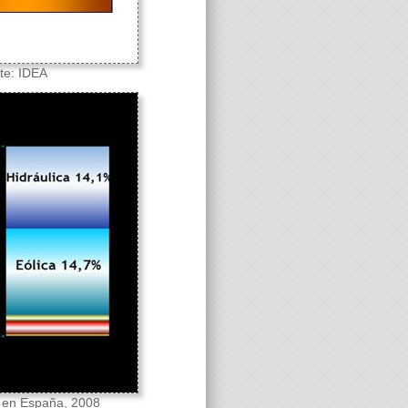
nte: IDEA
l en España, 2008