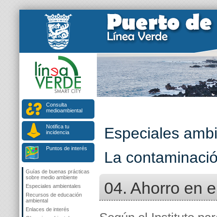
Consulta
medioambiental
Notifica tu
Especiales ambi
incidencia
Puntos de interés
La contaminaci
Guías de buenas prácticas
sobre medio ambiente
04. Ahorro en 
Especiales ambientales
Recursos de educación
ambiental
Enlaces de interés