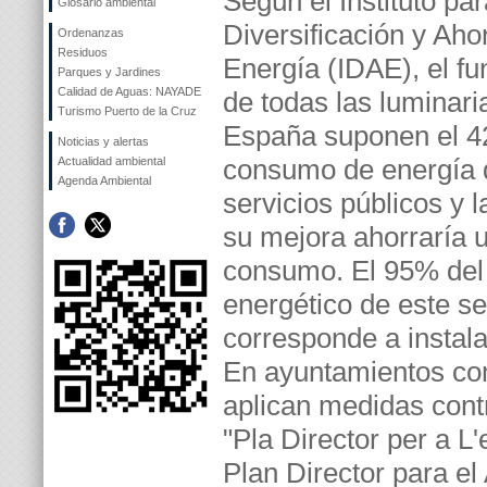
Según el Instituto par
Glosario ambiental
Diversificación y Aho
Ordenanzas
Residuos
Energía (IDAE), el f
Parques y Jardines
Calidad de Aguas: NAYADE
de todas las luminari
Turismo Puerto de la Cruz
España suponen el 4
Noticias y alertas
consumo de energía d
Actualidad ambiental
Agenda Ambiental
servicios públicos y l
su mejora ahorraría 
consumo. El 95% de
energético de este se
corresponde a instal
En ayuntamientos co
aplican medidas cont
"Pla Director per a L'
Plan Director para e