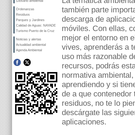
La temática ambiental
Glosario ambiental
también parte importa
Ordenanzas
Residuos
descarga de aplicaci
Parques y Jardines
Calidad de Aguas: NAYADE
móviles. Con ellas, 
Turismo Puerto de la Cruz
mejor el entorno en e
Noticias y alertas
vives, aprenderás a t
Actualidad ambiental
Agenda Ambiental
uso más razonable de
recursos, podrás esta
normativa ambiental,
aprendiendo y si tie
de a que contenedor t
residuos, no te lo pie
descárgate las siguie
aplicaciones.