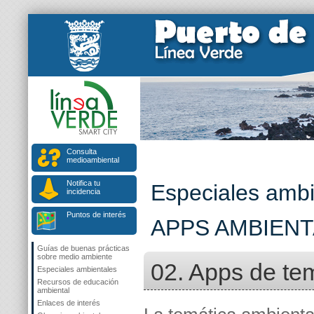
Consulta
medioambiental
Notifica tu
Especiales ambi
incidencia
Puntos de interés
APPS AMBIEN
Guías de buenas prácticas
sobre medio ambiente
02. Apps de te
Especiales ambientales
Recursos de educación
ambiental
Enlaces de interés